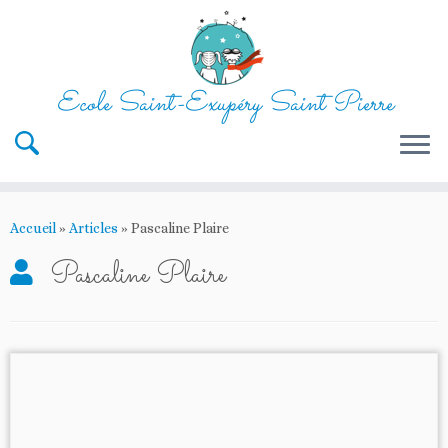
Ecole Saint-Exupéry Saint Pierre
Passer
au
Accueil
»
Articles
»
Pascaline Plaire
contenu
Pascaline Plaire