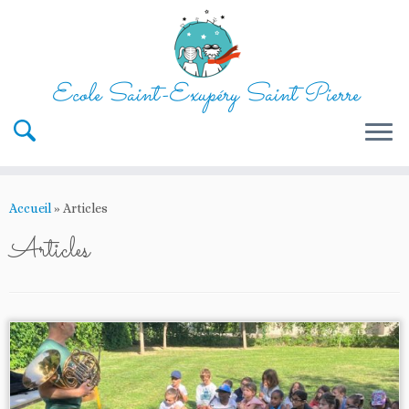
Ecole Saint-Exupéry Saint Pierre
Passer
au
Accueil
»
Articles
contenu
Articles