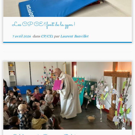
Les CP CE1 font de la gym !
7 avril 2026
dans
CP/CE1
par
Laurent Banvillet