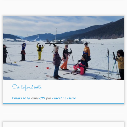
Ski de fond suite
7 mars 2026
dans
CE2
par
Pascaline Plaire