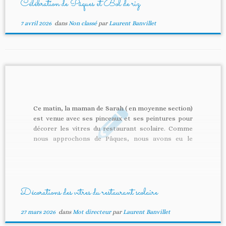
Célébration de Pâques et Bol de riz
7 avril 2026
dans
Non classé
par
Laurent Banvillet
Ce matin, la maman de Sarah ( en moyenne section)
est venue avec ses pinceaux et ses peintures pour
décorer les vitres du restaurant scolaire. Comme
nous approchons de Pâques, nous avons eu le
plaisir de voir naître des petits lapins, et pousser
de jolies fleurs ! Merci à cette […]
Décorations des vitres du restaurant scolaire
27 mars 2026
dans
Mot directeur
par
Laurent Banvillet