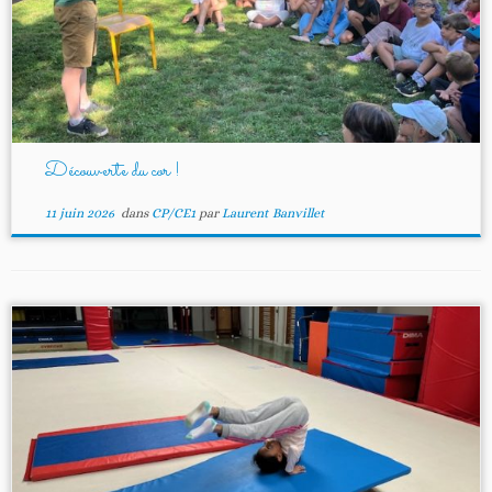
Découverte du cor !
11 juin 2026
dans
CP/CE1
par
Laurent Banvillet