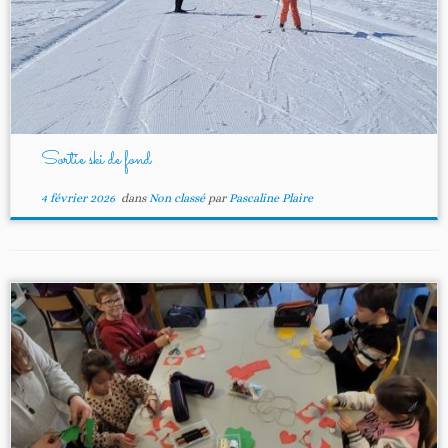
Sortie ski de fond
4 février 2026
dans
Non classé
par
Pascaline Plaire