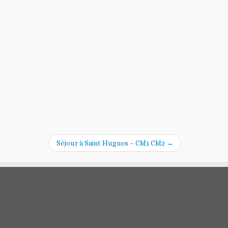
Séjour à Saint Hugues – CM1 CM2
→