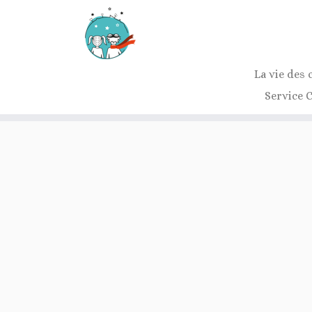
La vie des 
Service 
Passer
au
contenu