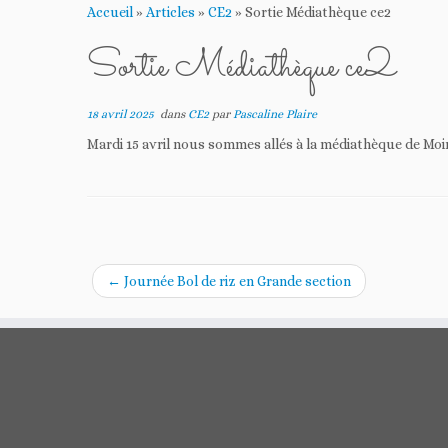
Accueil
»
Articles
»
CE2
»
Sortie Médiathèque ce2
Sortie Médiathèque ce2
18 avril 2025
dans
CE2
par
Pascaline Plaire
Mardi 15 avril nous sommes allés à la médiathèque de Moi
←
Journée Bol de riz en Grande section