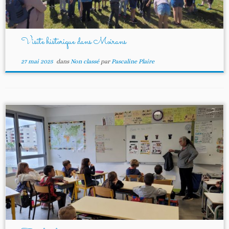
Visite historique dans Moirans
27 mai 2025
dans
Non classé
par
Pascaline Plaire