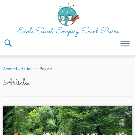
Ecole Saint-Exupéry Saint Pierre
Passer
au
Accueil
»
Articles
»
Page 2
contenu
Articles