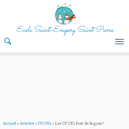
Ecole Saint-Exupéry Saint Pierre
Passer
au
contenu
Accueil
»
Articles
»
CP/CE1
»
Les CP CE1 font de la gym !