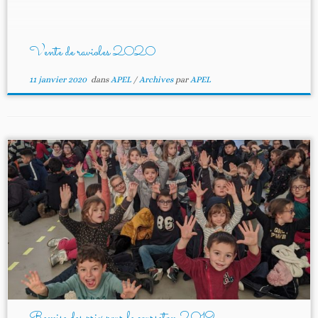
jours ou congelés sans problème. La livraison
se fait par camionnette réfrigérée. NOUVEAU :
nous vous […]
Vente de ravioles 2020
11 janvier 2020
dans
APEL
/
Archives
par
APEL