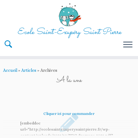
Ecole Saint-Exupéry Saint Pierre
Passer
au
Accueil
»
Articles
»
Archives
contenu
A la une
Cliquer ici pour commander
[embeddoc
url="http://ecolesaintexuperysaintpierre.fr/wp-
content/uploads/2021/10/BDC-fromage-2021.pdf"