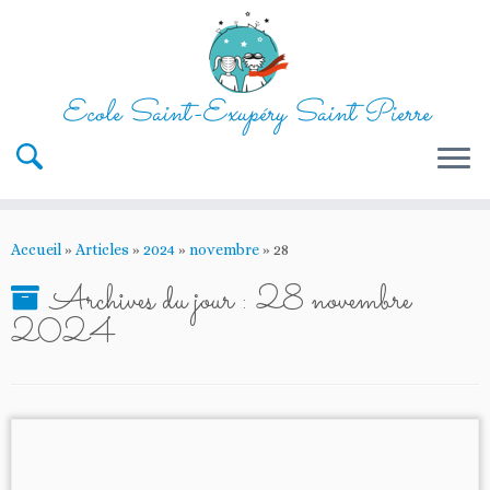
Ecole Saint-Exupéry Saint Pierre
Passer
au
Accueil
»
Articles
»
2024
»
novembre
»
28
contenu
Archives du jour :
28 novembre
2024