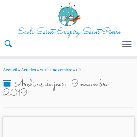
Ecole Saint-Exupéry Saint Pierre
Passer
au
Accueil
»
Articles
»
2019
»
novembre
»
09
contenu
Archives du jour :
9 novembre
2019