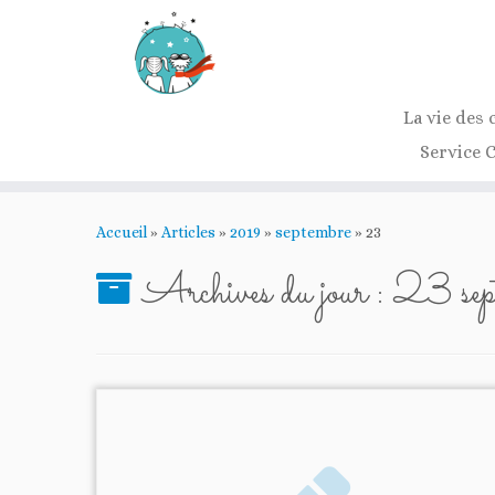
La vie des 
Service 
Passer
au
Accueil
»
Articles
»
2019
»
septembre
»
23
contenu
Archives du jour :
23 se