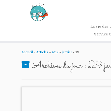
La vie des 
Service 
Passer
au
Accueil
»
Articles
»
2019
»
janvier
»
29
contenu
Archives du jour :
29 ja