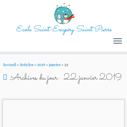
Ecole Saint-Exupéry Saint Pierre
Passer
au
Accueil
»
Articles
»
2019
»
janvier
»
22
contenu
Archives du jour :
22 janvier 2019