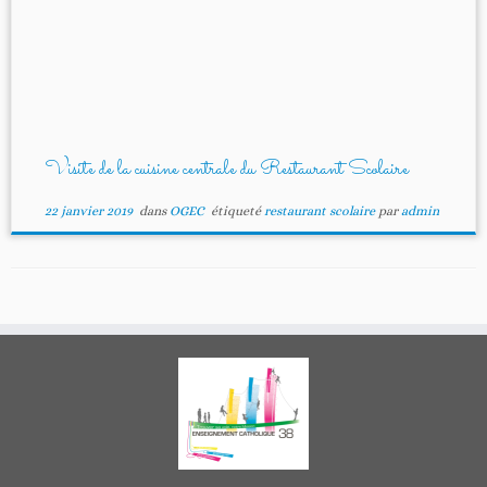
Visite de la cuisine centrale du Restaurant Scolaire
22 janvier 2019
dans
OGEC
étiqueté
restaurant scolaire
par
admin