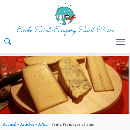
Ecole Saint-Exupéry Saint Pierre
Passer
au
contenu
Accueil
»
Articles
»
APEL
»
Vente Fromages et Vins