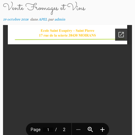
Vente Fromages et Vins
19 octobre 2018
dans
APEL
par
admin