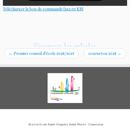
Télécharger le bon de commande [162.02 KB]
Parcourir les articles
←
Premier conseil d’école 2018/2019
courseton 2018
→
· © 2026
Ecole Saint-Exupéry Saint Pierre
·
Connexion