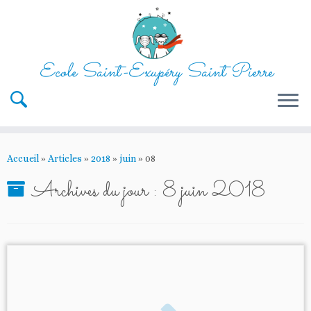
Ecole Saint-Exupéry Saint Pierre
Passer
au
Accueil
»
Articles
»
2018
»
juin
»
08
contenu
Archives du jour :
8 juin 2018