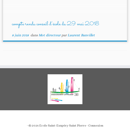
compte rendu conseil d’école du 29 mai 2018
8 juin 2018
dans
Mot directeur
par
Laurent Banvillet
· © 2026
Ecole Saint-Exupéry Saint Pierre
·
Connexion