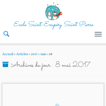
Ecole Saint-Exupéry Saint Pierre
Passer
au
Accueil
»
Articles
»
2017
»
mai
»
08
contenu
Archives du jour :
8 mai 2017