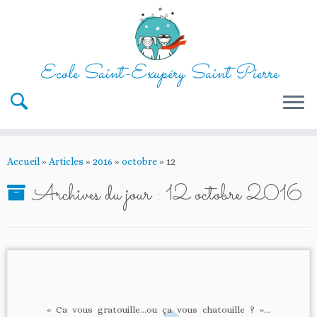
Ecole Saint-Exupéry Saint Pierre
Passer
au
Accueil
»
Articles
»
2016
»
octobre
»
12
contenu
Archives du jour :
12 octobre 2016
« Ca vous gratouille…ou ça vous chatouille ? »…