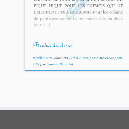
PIQUE NIQUE POUR LES ENFANTS QUI NE
DEJEUNENT PAS A LA MAISON. Pour les enfants
de petite section cette rentrée se fera en deux
jours […]
Rentrée des classes
3 juillet 2016
dans
CE1
/
CM1
/
CM2
/
Mot directeur
/
MS
/
PS
par
Laurent Banvillet