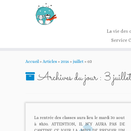
La vie des 
Service 
Passer
au
Accueil
»
Articles
»
2016
»
juillet
»
03
contenu
Archives du jour :
3 juil
La rentrée des classes aura lieu le mardi 30 aout
à 8h30. ATTENTION, IL N’Y AURA PAS DE
CANTINE CE JOUR LA, MECI DE PREVOIR UN