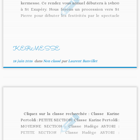
kermesse. Ce rendez vous annuel débutera à 14h00
à St Exupéry. Nous ferons un procession vers St
Pierre pour débuter les festivités par le spectacle
des enfants vers 14h30. Vous pourrez ensuite vous
désaltérer pendant que vos enfants profiterons
des jeux et […]
KERMESSE
18 juin 2016
dans
Non classé
par
Laurent Banvillet
Cliquez sur la classe recherchée : Classe Karine
Pertoldi : PETITE SECTION: Classe Karine Pertoldi :
MOYENNE SECTION : Classe Nadège ASTORI :
PETITE SECTION : Classe Nadège ASTORI :
MOYENNE SECTION : Classe Cécile SEGUI GRANDE