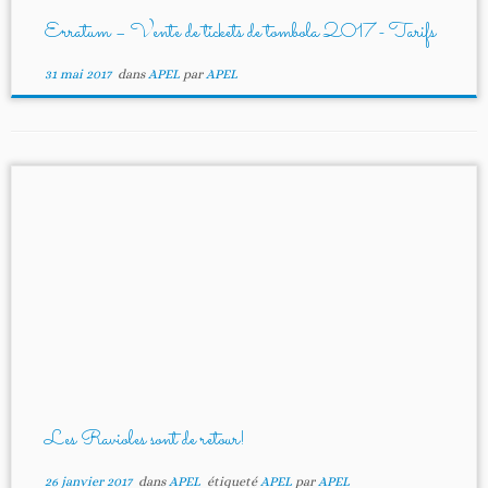
Erratum – Vente de tickets de tombola 2017- Tarifs
31 mai 2017
dans
APEL
par
APEL
Les Ravioles sont de retour!
26 janvier 2017
dans
APEL
étiqueté
APEL
par
APEL