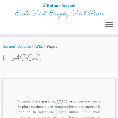
Ecole Saint-Exupéry Saint Pierre
Passer
au
Accueil
»
Articles
»
APEL
»
Page 2
contenu
APEL
Bonjour chers parents, L’APEL organise une vente
de plats cuisinés à pré-commander et à récupérer le
jour de la kermesse. Cette année, nous vous
proposons 3 plats cuisinés : Paëlla; Lasagne au