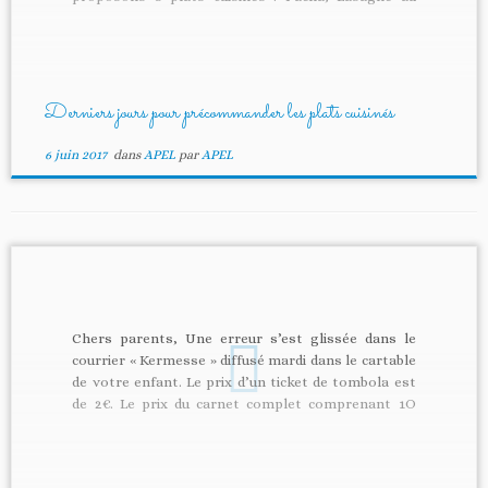
saumon; Gratin dauphinois avec son diot. Vous
trouverez ci-dessous le courrier distribué la
semaine dernière dans le cartable de votre enfant.
Le bon […]
Derniers jours pour précommander les plats cuisinés
6 juin 2017
dans
APEL
par
APEL
Chers parents, Une erreur s’est glissée dans le
courrier « Kermesse » diffusé mardi dans le cartable
de votre enfant. Le prix d’un ticket de tombola est
de 2€. Le prix du carnet complet comprenant 1O
tickets est de 20€ et non pas de 10€ comme indiqué
dans notre courrier. Merci de votre […]