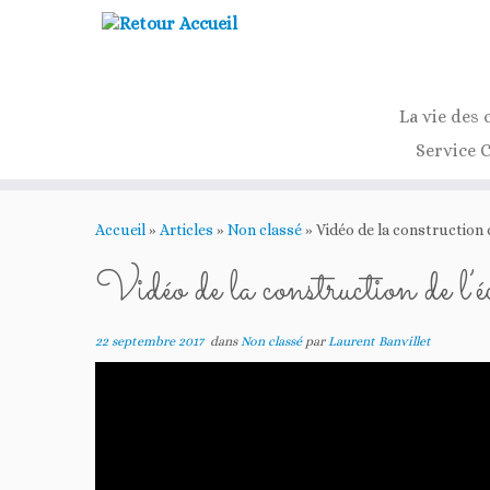
La vie des 
Service 
Passer
au
Accueil
»
Articles
»
Non classé
»
Vidéo de la construction d
contenu
Vidéo de la construction de l’é
22 septembre 2017
dans
Non classé
par
Laurent Banvillet