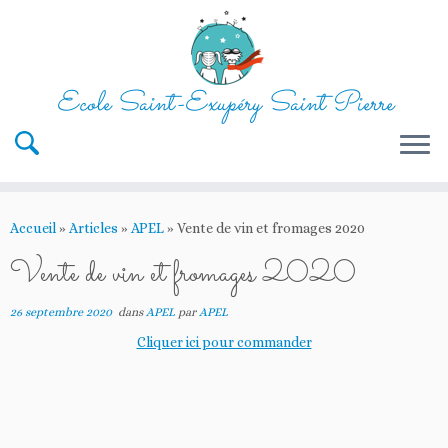
Ecole Saint-Exupéry Saint Pierre
Passer
au
Accueil
»
Articles
»
APEL
»
Vente de vin et fromages 2020
contenu
Vente de vin et fromages 2020
26 septembre 2020
dans
APEL
par
APEL
Cliquer ici pour commander