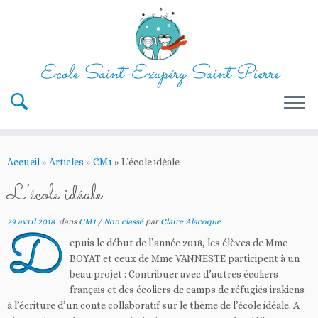
Ecole Saint-Exupéry Saint Pierre
Passer
au
Accueil
»
Articles
»
CM1
»
L’école idéale
contenu
L’école idéale
29 avril 2018
dans
CM1
/
Non classé
par
Claire Alacoque
D
epuis le début de l’année 2018, les élèves de Mme
BOYAT et ceux de Mme VANNESTE participent à un
beau projet : Contribuer avec d’autres écoliers
français et des écoliers de camps de réfugiés irakiens
à l’écriture d’un conte collaboratif sur le thème de l’école idéale. A