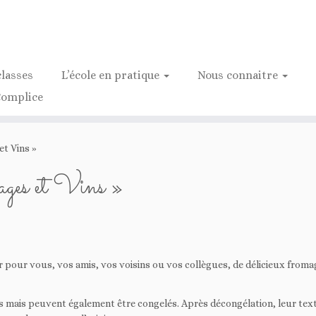
classes
L’école en pratique
Nous connaitre
Complice
t Vins »
es et Vins »
r vous, vos amis, vos voisins ou vos collègues, de délicieux fromages 
is mais peuvent également être congelés. Après décongélation, leur text