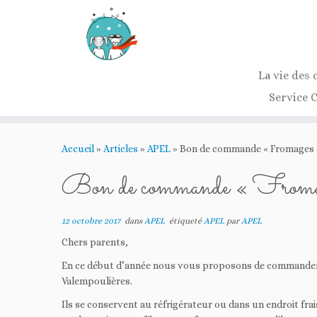
La vie des 
Service 
Passer
au
Accueil
»
Articles
»
APEL
»
Bon de commande « Fromages e
contenu
Bon de commande « Fromag
12 octobre 2017
dans
APEL
étiqueté
APEL
par
APEL
Chers parents,
En ce début d’année nous vous proposons de commander pou
Valempoulières.
Ils se conservent au réfrigérateur ou dans un endroit fra